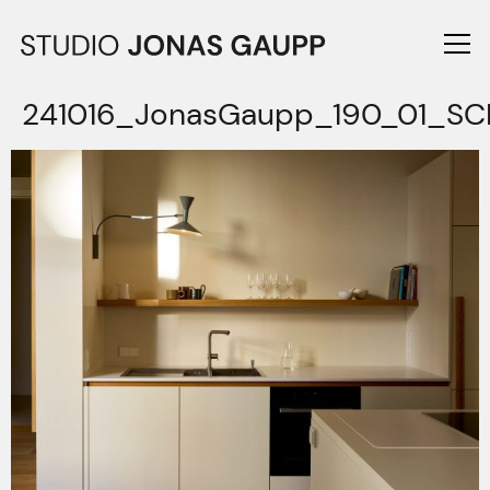
241016_JonasGaupp_190_01_S